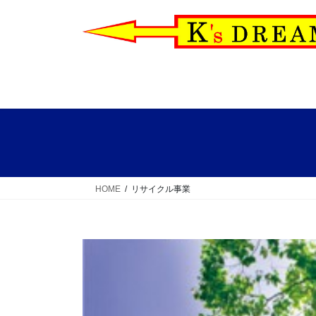
コ
ナ
ン
ビ
テ
ゲ
ン
ー
ツ
シ
へ
ョ
ス
ン
キ
に
ッ
移
プ
動
HOME
リサイクル事業